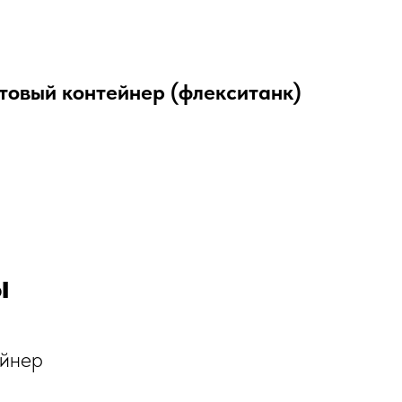
товый контейнер (флекситанк)
ы
ейнер