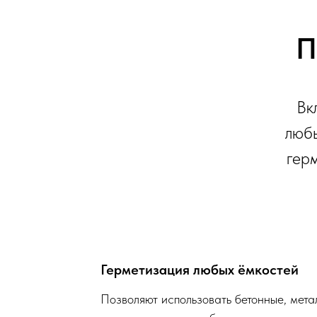
П
Вк
любы
герм
Герметизация любых ёмкостей
Позволяют использовать бетонные, мета