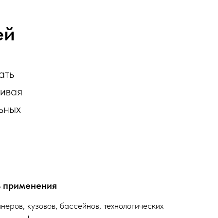
ей
ать
чивая
льных
ь применения
неров, кузовов, бассейнов, технологических